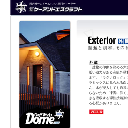
国内唯一のドームハウス専門ディーラー
建物の印象を決める大き
近い迫力がある高級外壁
ます。「ラグナロック」
ラミックスに見られる白
ん。水が浸入しても通常の
らないため、凍害に強く
きを吸収する弾性接着剤
る心配がありません。